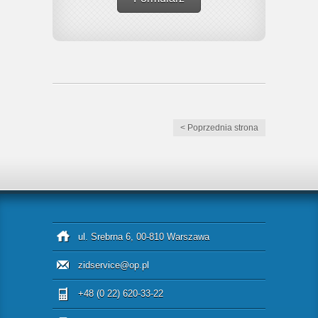
< Poprzednia strona
ul. Srebrna 6, 00-810 Warszawa
zidservice@op.pl
+48 (0 22) 620-33-22