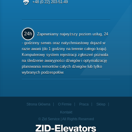
+48 (0 22) 203-51-49
24h
Zapewniamy najwyższy poziom usług, 24
- godzinny serwis oraz natychmiastowy dojazd w
razie awarii (do 1 godziny na terenie całego kraju).
Komputerowy system rejestracji zgłoszeń pozwala
na śledzenie awaryjności dźwigów i optymalizację
planowania remontów całych dźwigów lub tylko
wybranych podzespołów.
Strona Główna
O Firmie
Praca
Sklep
Kontakt
© Zid Service | All Rights Reserved