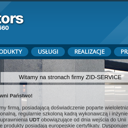
ODUKTY
USŁUGI
REALIZACJE
PR
Witamy na stronach firmy ZID-SERVICE
wni Państwo!
my firmą, posiadającą doświadczenie poparte wieloletnią
jonalną, regularnie szkoloną kadrą wykonawczą i inżynie
uprawnienia
UDT
obowiązujące od dnia wejścia do Unii 
e produkty posiadają europejskie certyfikaty. Dysponuj