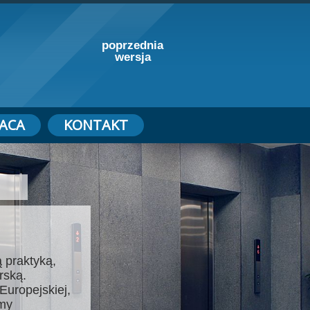
poprzednia
wersja
ACA
KONTAKT
 praktyką,
rską.
Europejskiej,
emy