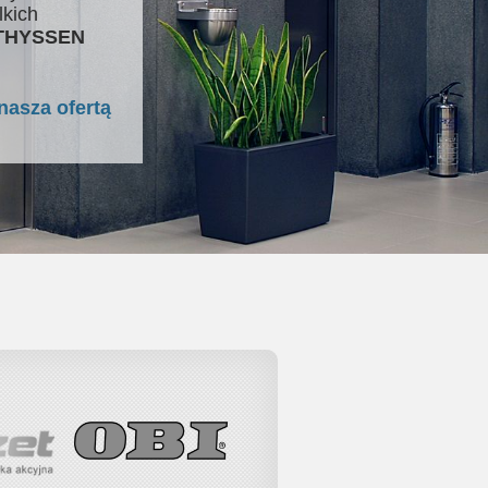
lkich
 THYSSEN
nasza ofertą