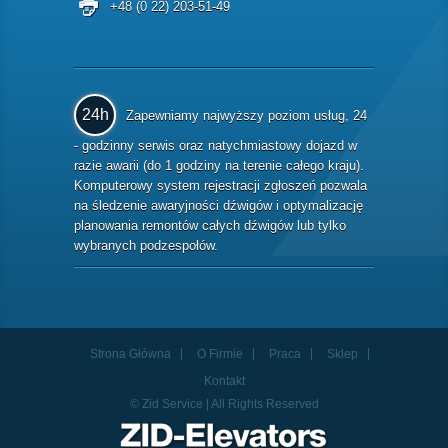
+48 (0 22) 203-51-49
24h
Zapewniamy najwyższy poziom usług, 24
- godzinny serwis oraz natychmiastowy dojazd w
razie awarii (do 1 godziny na terenie całego kraju).
Komputerowy system rejestracji zgłoszeń pozwala
na śledzenie awaryjności dźwigów i optymalizację
planowania remontów całych dźwigów lub tylko
wybranych podzespołów.
Strona Główna
O Firmie
Praca
Sklep
Kontakt
© Zid Service | All Rights Reserved