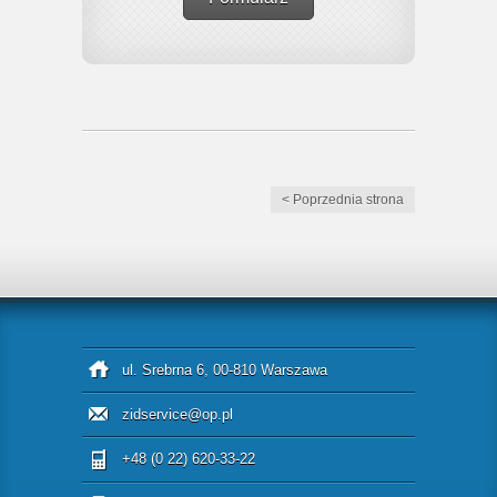
< Poprzednia strona
ul. Srebrna 6, 00-810 Warszawa
zidservice@op.pl
+48 (0 22) 620-33-22