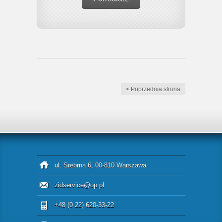
< Poprzednia strona
ul. Srebrna 6, 00-810 Warszawa
zidservice@op.pl
+48 (0 22) 620-33-22