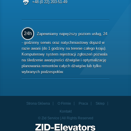
+48 (0 22) 203-51-49
24h
Zapewniamy najwyższy poziom usług, 24
- godzinny serwis oraz natychmiastowy dojazd w
razie awarii (do 1 godziny na terenie całego kraju).
Komputerowy system rejestracji zgłoszeń pozwala
na śledzenie awaryjności dźwigów i optymalizację
planowania remontów całych dźwigów lub tylko
wybranych podzespołów.
Strona Główna
O Firmie
Praca
Sklep
Kontakt
© Zid Service | All Rights Reserved