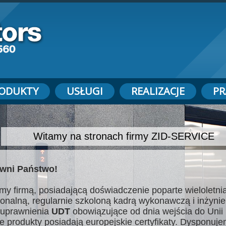
ODUKTY
USŁUGI
REALIZACJE
PR
Witamy na stronach firmy ZID-SERVICE
wni Państwo!
my firmą, posiadającą doświadczenie poparte wieloletnią
jonalną, regularnie szkoloną kadrą wykonawczą i inżynie
uprawnienia
UDT
obowiązujące od dnia wejścia do Unii 
e produkty posiadają europejskie certyfikaty. Dysponuj