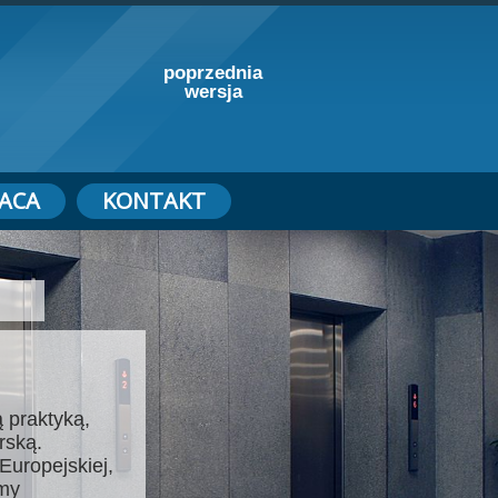
poprzednia
wersja
ACA
KONTAKT
 praktyką,
rską.
Europejskiej,
emy