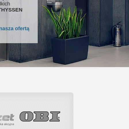
lkich
 THYSSEN
nasza ofertą