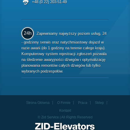
+48 (0 22) 203-51-49
24h
Zapewniamy najwyższy poziom usług, 24
- godzinny serwis oraz natychmiastowy dojazd w
razie awarii (do 1 godziny na terenie całego kraju).
Komputerowy system rejestracji zgłoszeń pozwala
na śledzenie awaryjności dźwigów i optymalizację
planowania remontów całych dźwigów lub tylko
wybranych podzespołów.
Strona Główna
O Firmie
Praca
Sklep
Kontakt
© Zid Service | All Rights Reserved