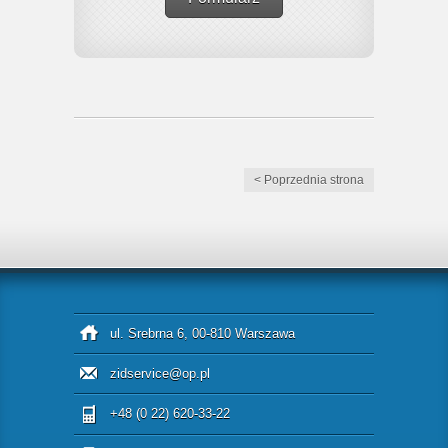
< Poprzednia strona
ul. Srebrna 6, 00-810 Warszawa
zidservice@op.pl
+48 (0 22) 620-33-22