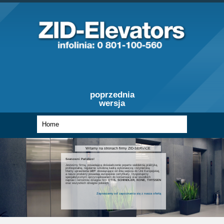
poprzednia
wersja
Witamy na stronach firmy ZID-SERVICE
Szanowni Państwo!
Jesteśmy firmą, posiadającą doświadczenie poparte wieloletnią praktyką,
profesjonalną, regularnie szkoloną kadrą wykonawczą i inżynierską.
Mamy uprawnienia
UDT
obowiązujące od dnia wejścia do Unii Europejskiej,
a nasze produkty posiadają europejskie certyfikaty. Dysponujemy
specjalistycznym oprzyrządowaniem do konserwacji oraz wszelkich
napraw i remontów dźwigów firm
OTIS, SCHINDLER, KONE, THYSSEN
oraz wszystkich dźwigów polskich.
Zapraszamy od zapoznania się z nasza ofertą