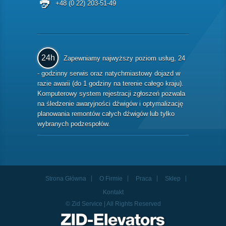
+48 (0 22) 203-51-49
24h
Zapewniamy najwyższy poziom usług, 24
- godzinny serwis oraz natychmiastowy dojazd w
razie awarii (do 1 godziny na terenie całego kraju).
Komputerowy system rejestracji zgłoszeń pozwala
na śledzenie awaryjności dźwigów i optymalizację
planowania remontów całych dźwigów lub tylko
wybranych podzespołów.
Strona Główna
O Firmie
Praca
Sklep
Kontakt
© Zid Service | All Rights Reserved