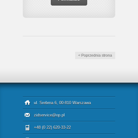
< Poprzednia strona
ul. Srebrna 6, 00-810 Warszawa
zidservice@op.pl
+48 (0 22) 620-33-22