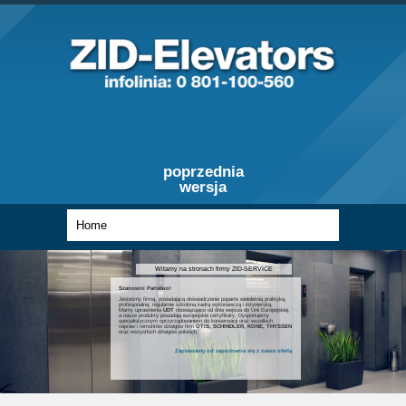
poprzednia
wersja
Witamy na stronach firmy ZID-SERVICE
Szanowni Państwo!
Jesteśmy firmą, posiadającą doświadczenie poparte wieloletnią praktyką,
profesjonalną, regularnie szkoloną kadrą wykonawczą i inżynierską.
Mamy uprawnienia
UDT
obowiązujące od dnia wejścia do Unii Europejskiej,
a nasze produkty posiadają europejskie certyfikaty. Dysponujemy
specjalistycznym oprzyrządowaniem do konserwacji oraz wszelkich
napraw i remontów dźwigów firm
OTIS, SCHINDLER, KONE, THYSSEN
oraz wszystkich dźwigów polskich.
Zapraszamy od zapoznania się z nasza ofertą