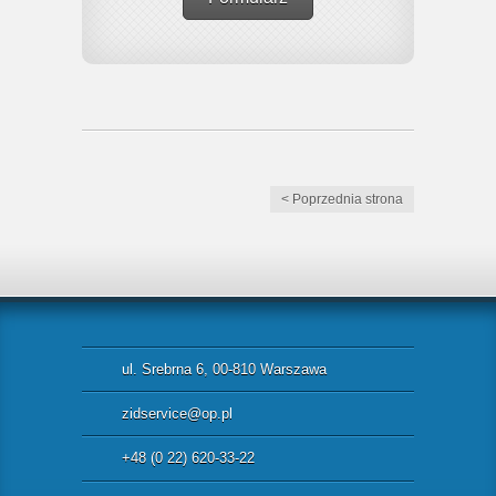
< Poprzednia strona
ul. Srebrna 6, 00-810 Warszawa
zidservice@op.pl
+48 (0 22) 620-33-22