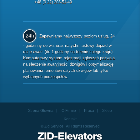
+48 (0 22) 203-51-49
24h
Zapewniamy najwyższy poziom usług, 24
- godzinny serwis oraz natychmiastowy dojazd w
razie awarii (do 1 godziny na terenie całego kraju).
Komputerowy system rejestracji zgłoszeń pozwala
na śledzenie awaryjności dźwigów i optymalizację
planowania remontów całych dźwigów lub tylko
wybranych podzespołów.
Strona Główna
O Firmie
Praca
Sklep
Kontakt
© Zid Service | All Rights Reserved