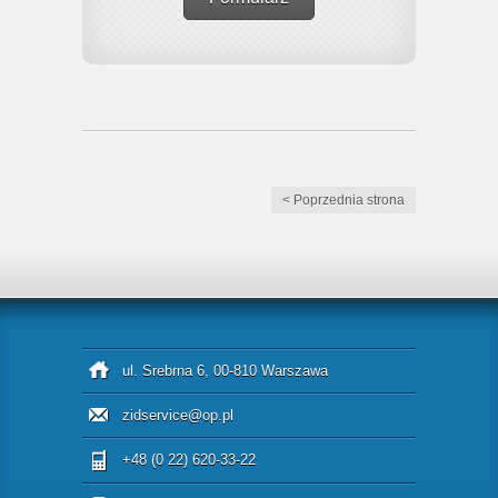
< Poprzednia strona
ul. Srebrna 6, 00-810 Warszawa
zidservice@op.pl
+48 (0 22) 620-33-22