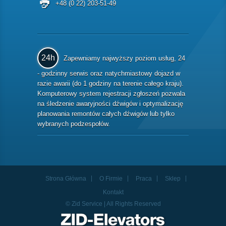
+48 (0 22) 203-51-49
24h
Zapewniamy najwyższy poziom usług, 24
- godzinny serwis oraz natychmiastowy dojazd w
razie awarii (do 1 godziny na terenie całego kraju).
Komputerowy system rejestracji zgłoszeń pozwala
na śledzenie awaryjności dźwigów i optymalizację
planowania remontów całych dźwigów lub tylko
wybranych podzespołów.
Strona Główna
O Firmie
Praca
Sklep
Kontakt
© Zid Service | All Rights Reserved