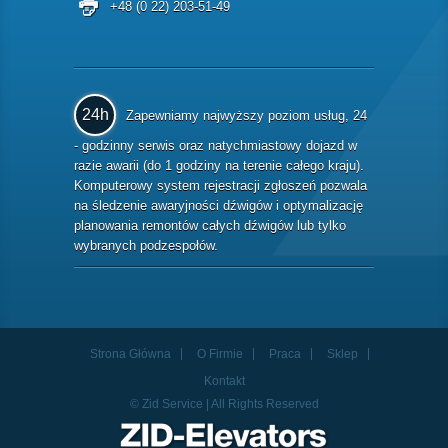
+48 (0 22) 203-51-49
24h
Zapewniamy najwyższy poziom usług, 24
- godzinny serwis oraz natychmiastowy dojazd w
razie awarii (do 1 godziny na terenie całego kraju).
Komputerowy system rejestracji zgłoszeń pozwala
na śledzenie awaryjności dźwigów i optymalizację
planowania remontów całych dźwigów lub tylko
wybranych podzespołów.
Strona Główna
O Firmie
Praca
Sklep
Kontakt
© Zid Service | All Rights Reserved