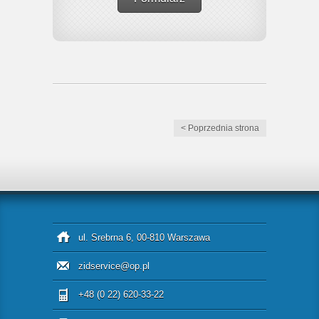
< Poprzednia strona
ul. Srebrna 6, 00-810 Warszawa
zidservice@op.pl
+48 (0 22) 620-33-22