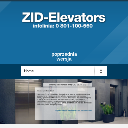
poprzednia
wersja
Witamy na stronach firmy ZID-SERVICE
Szanowni Państwo!
Jesteśmy firmą, posiadającą doświadczenie poparte wieloletnią praktyką,
profesjonalną, regularnie szkoloną kadrą wykonawczą i inżynierską.
Mamy uprawnienia
UDT
obowiązujące od dnia wejścia do Unii Europejskiej,
a nasze produkty posiadają europejskie certyfikaty. Dysponujemy
specjalistycznym oprzyrządowaniem do konserwacji oraz wszelkich
napraw i remontów dźwigów firm
OTIS, SCHINDLER, KONE, THYSSEN
oraz wszystkich dźwigów polskich.
Zapraszamy od zapoznania się z nasza ofertą