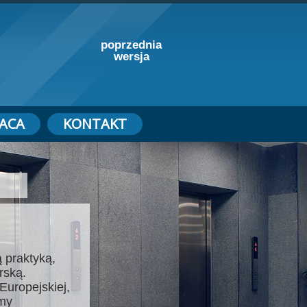
poprzednia
wersja
ACA
KONTAKT
 praktyką,
rską.
Europejskiej,
emy