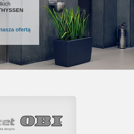
lkich
 THYSSEN
nasza ofertą