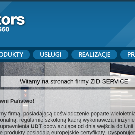
ODUKTY
USŁUGI
REALIZACJE
PR
Witamy na stronach firmy ZID-SERVICE
wni Państwo!
my firmą, posiadającą doświadczenie poparte wieloletnią
jonalną, regularnie szkoloną kadrą wykonawczą i inżynie
uprawnienia
UDT
obowiązujące od dnia wejścia do Unii 
e produkty posiadają europejskie certyfikaty. Dysponuj