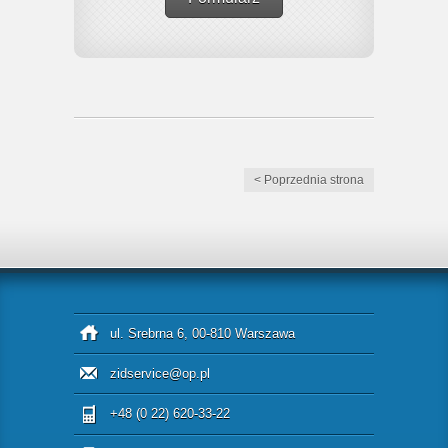
< Poprzednia strona
ul. Srebrna 6, 00-810 Warszawa
zidservice@op.pl
+48 (0 22) 620-33-22