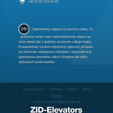
+48 (0 22) 203-51-49
24h
Zapewniamy najwyższy poziom usług, 24
- godzinny serwis oraz natychmiastowy dojazd w
razie awarii (do 1 godziny na terenie całego kraju).
Komputerowy system rejestracji zgłoszeń pozwala
na śledzenie awaryjności dźwigów i optymalizację
planowania remontów całych dźwigów lub tylko
wybranych podzespołów.
Strona Główna
O Firmie
Praca
Sklep
Kontakt
© Zid Service | All Rights Reserved