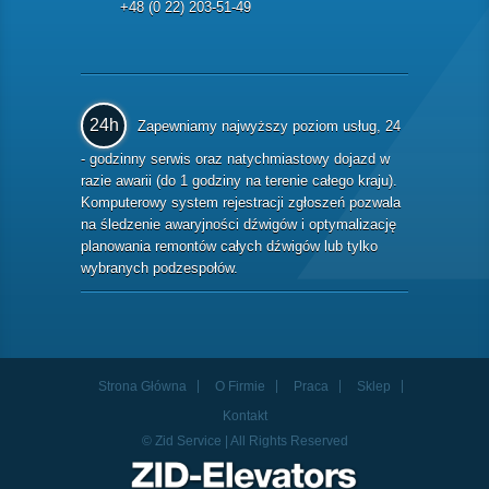
+48 (0 22) 203-51-49
24h
Zapewniamy najwyższy poziom usług, 24
- godzinny serwis oraz natychmiastowy dojazd w
razie awarii (do 1 godziny na terenie całego kraju).
Komputerowy system rejestracji zgłoszeń pozwala
na śledzenie awaryjności dźwigów i optymalizację
planowania remontów całych dźwigów lub tylko
wybranych podzespołów.
Strona Główna
O Firmie
Praca
Sklep
Kontakt
© Zid Service | All Rights Reserved