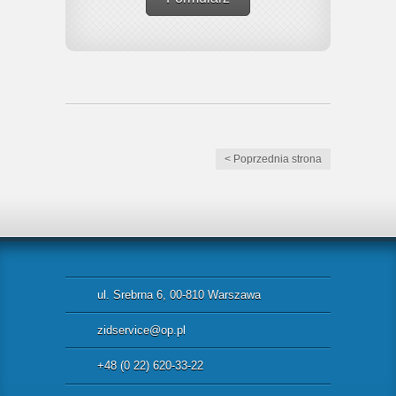
< Poprzednia strona
ul. Srebrna 6, 00-810 Warszawa
zidservice@op.pl
+48 (0 22) 620-33-22