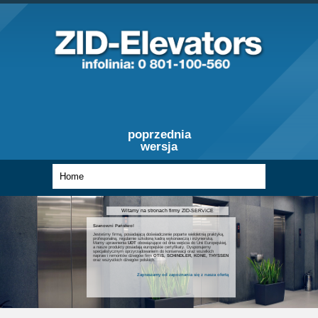
poprzednia
wersja
Witamy na stronach firmy ZID-SERVICE
Szanowni Państwo!
Jesteśmy firmą, posiadającą doświadczenie poparte wieloletnią praktyką,
profesjonalną, regularnie szkoloną kadrą wykonawczą i inżynierską.
Mamy uprawnienia
UDT
obowiązujące od dnia wejścia do Unii Europejskiej,
a nasze produkty posiadają europejskie certyfikaty. Dysponujemy
specjalistycznym oprzyrządowaniem do konserwacji oraz wszelkich
napraw i remontów dźwigów firm
OTIS, SCHINDLER, KONE, THYSSEN
oraz wszystkich dźwigów polskich.
Zapraszamy od zapoznania się z nasza ofertą