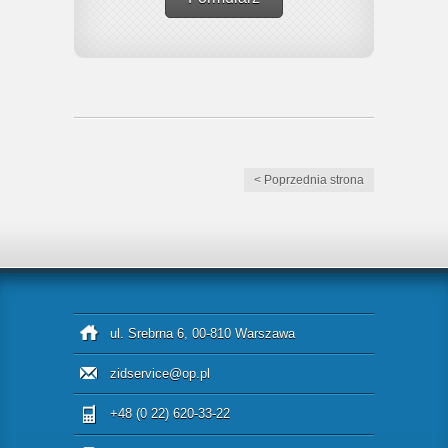
< Poprzednia strona
ul. Srebrna 6, 00-810 Warszawa
zidservice@op.pl
+48 (0 22) 620-33-22