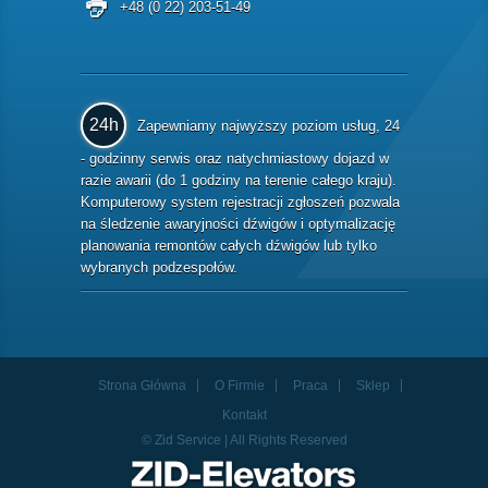
+48 (0 22) 203-51-49
24h
Zapewniamy najwyższy poziom usług, 24
- godzinny serwis oraz natychmiastowy dojazd w
razie awarii (do 1 godziny na terenie całego kraju).
Komputerowy system rejestracji zgłoszeń pozwala
na śledzenie awaryjności dźwigów i optymalizację
planowania remontów całych dźwigów lub tylko
wybranych podzespołów.
Strona Główna
O Firmie
Praca
Sklep
Kontakt
© Zid Service | All Rights Reserved