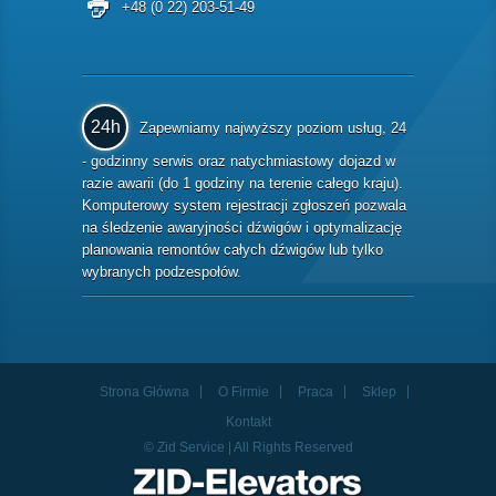
+48 (0 22) 203-51-49
24h
Zapewniamy najwyższy poziom usług, 24
- godzinny serwis oraz natychmiastowy dojazd w
razie awarii (do 1 godziny na terenie całego kraju).
Komputerowy system rejestracji zgłoszeń pozwala
na śledzenie awaryjności dźwigów i optymalizację
planowania remontów całych dźwigów lub tylko
wybranych podzespołów.
Strona Główna
O Firmie
Praca
Sklep
Kontakt
© Zid Service | All Rights Reserved