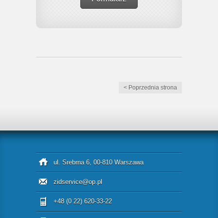
< Poprzednia strona
ul. Srebrna 6, 00-810 Warszawa
zidservice@op.pl
+48 (0 22) 620-33-22