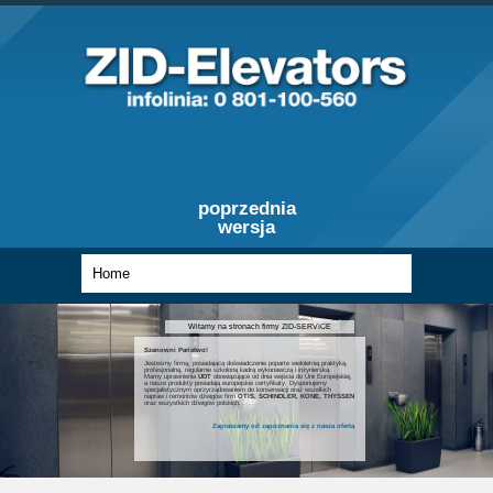
poprzednia
wersja
Witamy na stronach firmy ZID-SERVICE
Szanowni Państwo!
Jesteśmy firmą, posiadającą doświadczenie poparte wieloletnią praktyką,
profesjonalną, regularnie szkoloną kadrą wykonawczą i inżynierską.
Mamy uprawnienia
UDT
obowiązujące od dnia wejścia do Unii Europejskiej,
a nasze produkty posiadają europejskie certyfikaty. Dysponujemy
specjalistycznym oprzyrządowaniem do konserwacji oraz wszelkich
napraw i remontów dźwigów firm
OTIS, SCHINDLER, KONE, THYSSEN
oraz wszystkich dźwigów polskich.
Zapraszamy od zapoznania się z nasza ofertą