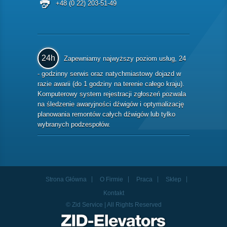
+48 (0 22) 203-51-49
24h
Zapewniamy najwyższy poziom usług, 24
- godzinny serwis oraz natychmiastowy dojazd w
razie awarii (do 1 godziny na terenie całego kraju).
Komputerowy system rejestracji zgłoszeń pozwala
na śledzenie awaryjności dźwigów i optymalizację
planowania remontów całych dźwigów lub tylko
wybranych podzespołów.
Strona Główna
O Firmie
Praca
Sklep
Kontakt
© Zid Service | All Rights Reserved