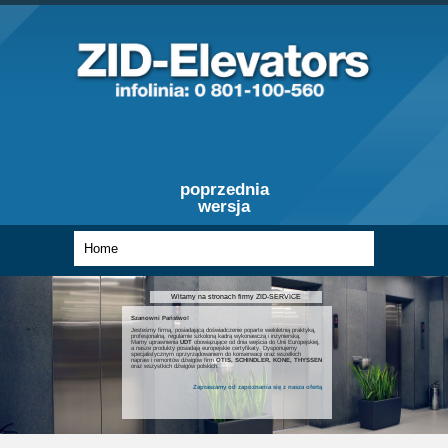
poprzednia
wersja
Witamy na stronach firmy ZID-SERVICE
Szanowni Państwo!
Jesteśmy firmą, posiadającą doświadczenie poparte wieloletnią praktyką,
profesjonalną, regularnie szkoloną kadrą wykonawczą i inżynierską.
Mamy uprawnienia
UDT
obowiązujące od dnia wejścia do Unii Europejskiej,
a nasze produkty posiadają europejskie certyfikaty. Dysponujemy
specjalistycznym oprzyrządowaniem do konserwacji oraz wszelkich
napraw i remontów dźwigów firm
OTIS, SCHINDLER, KONE, THYSSEN
oraz wszystkich dźwigów polskich.
Zapraszamy od zapoznania się z nasza ofertą