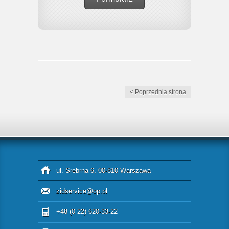
< Poprzednia strona
ul. Srebrna 6, 00-810 Warszawa
zidservice@op.pl
+48 (0 22) 620-33-22