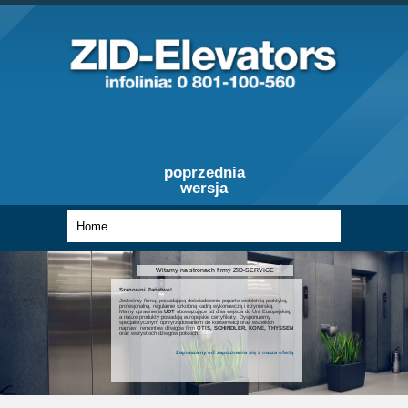
poprzednia
wersja
Witamy na stronach firmy ZID-SERVICE
Szanowni Państwo!
Jesteśmy firmą, posiadającą doświadczenie poparte wieloletnią praktyką,
profesjonalną, regularnie szkoloną kadrą wykonawczą i inżynierską.
Mamy uprawnienia
UDT
obowiązujące od dnia wejścia do Unii Europejskiej,
a nasze produkty posiadają europejskie certyfikaty. Dysponujemy
specjalistycznym oprzyrządowaniem do konserwacji oraz wszelkich
napraw i remontów dźwigów firm
OTIS, SCHINDLER, KONE, THYSSEN
oraz wszystkich dźwigów polskich.
Zapraszamy od zapoznania się z nasza ofertą