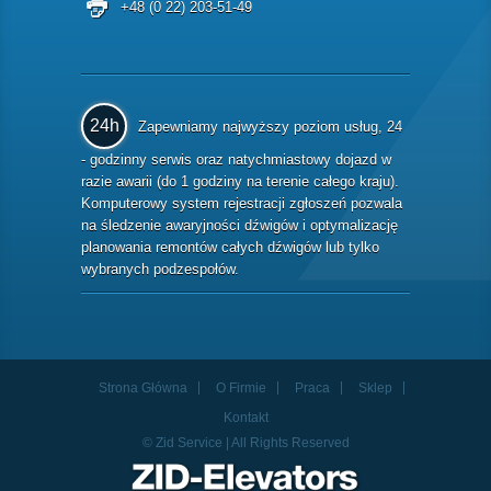
+48 (0 22) 203-51-49
24h
Zapewniamy najwyższy poziom usług, 24
- godzinny serwis oraz natychmiastowy dojazd w
razie awarii (do 1 godziny na terenie całego kraju).
Komputerowy system rejestracji zgłoszeń pozwala
na śledzenie awaryjności dźwigów i optymalizację
planowania remontów całych dźwigów lub tylko
wybranych podzespołów.
Strona Główna
O Firmie
Praca
Sklep
Kontakt
© Zid Service | All Rights Reserved