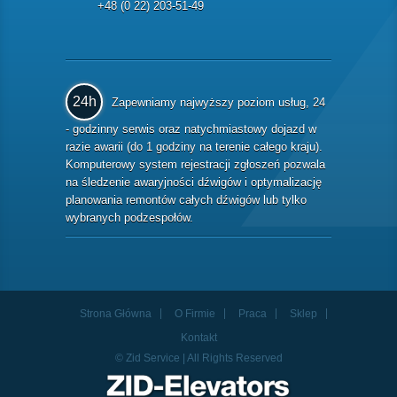
+48 (0 22) 203-51-49
24h
Zapewniamy najwyższy poziom usług, 24
- godzinny serwis oraz natychmiastowy dojazd w
razie awarii (do 1 godziny na terenie całego kraju).
Komputerowy system rejestracji zgłoszeń pozwala
na śledzenie awaryjności dźwigów i optymalizację
planowania remontów całych dźwigów lub tylko
wybranych podzespołów.
Strona Główna
O Firmie
Praca
Sklep
Kontakt
© Zid Service | All Rights Reserved