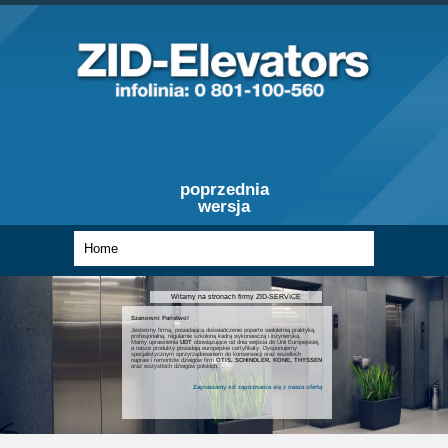
poprzednia
wersja
Witamy na stronach firmy ZID-SERVICE
Szanowni Państwo!
Jesteśmy firmą, posiadającą doświadczenie poparte wieloletnią praktyką,
profesjonalną, regularnie szkoloną kadrą wykonawczą i inżynierską.
Mamy uprawnienia
UDT
obowiązujące od dnia wejścia do Unii Europejskiej,
a nasze produkty posiadają europejskie certyfikaty. Dysponujemy
specjalistycznym oprzyrządowaniem do konserwacji oraz wszelkich
napraw i remontów dźwigów firm
OTIS, SCHINDLER, KONE, THYSSEN
oraz wszystkich dźwigów polskich.
Zapraszamy od zapoznania się z nasza ofertą