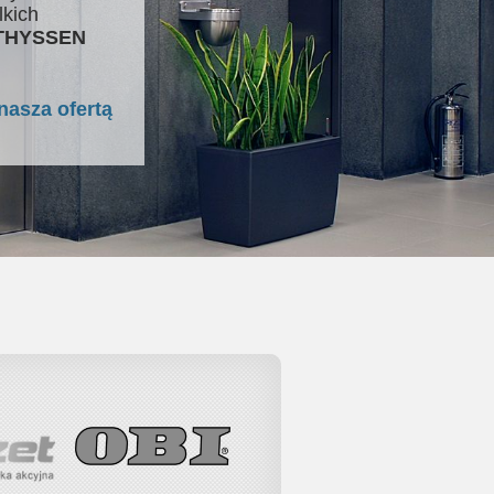
lkich
 THYSSEN
nasza ofertą