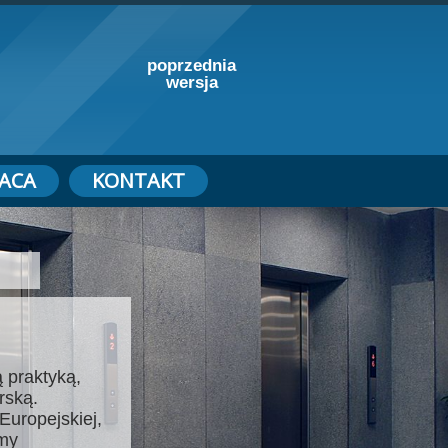
poprzednia
wersja
ACA
KONTAKT
 praktyką,
rską.
Europejskiej,
emy