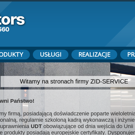
ODUKTY
USŁUGI
REALIZACJE
PR
Witamy na stronach firmy ZID-SERVICE
wni Państwo!
my firmą, posiadającą doświadczenie poparte wieloletnią
jonalną, regularnie szkoloną kadrą wykonawczą i inżynie
uprawnienia
UDT
obowiązujące od dnia wejścia do Unii 
e produkty posiadają europejskie certyfikaty. Dysponuj