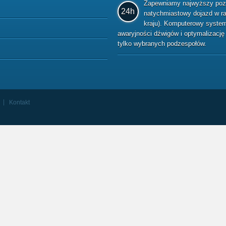
Zapewniamy najwyższy pozio
24h
natychmiastowy dojazd w raz
kraju). Komputerowy system 
awaryjności dźwigów i optymalizacj
tylko wybranych podzespołów.
Kontakt