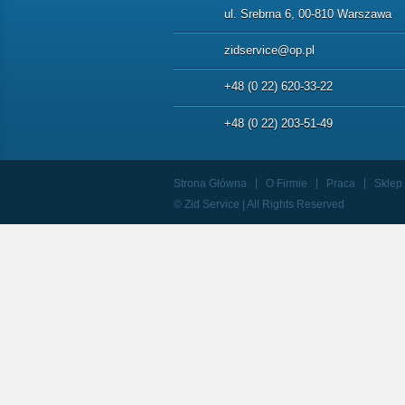
ul. Srebrna 6, 00-810 Warszawa
zidservice@op.pl
+48 (0 22) 620-33-22
+48 (0 22) 203-51-49
Strona Główna
O Firmie
Praca
Sklep
© Zid Service | All Rights Reserved