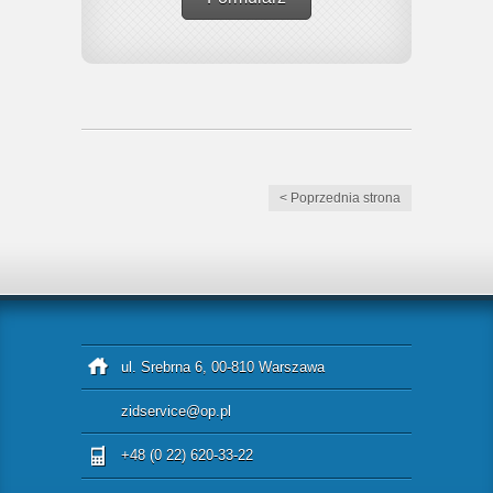
< Poprzednia strona
ul. Srebrna 6, 00-810 Warszawa
zidservice@op.pl
+48 (0 22) 620-33-22