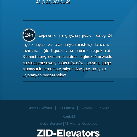
+48 (0 22) 203-51-49
24h
Zapewniamy najwyższy poziom usług, 24
- godzinny serwis oraz natychmiastowy dojazd w
razie awarii (do 1 godziny na terenie całego kraju).
Komputerowy system rejestracji zgłoszeń pozwala
na śledzenie awaryjności dźwigów i optymalizację
planowania remontów całych dźwigów lub tylko
wybranych podzespołów.
Strona Główna
O Firmie
Praca
Sklep
Kontakt
© Zid Service | All Rights Reserved