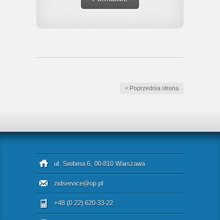
< Poprzednia strona
ul. Srebrna 6, 00-810 Warszawa
zidservice@op.pl
+48 (0 22) 620-33-22