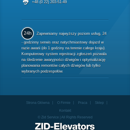
+48 (0 22) 203-51-49
24h
Zapewniamy najwyższy poziom usług, 24
- godzinny serwis oraz natychmiastowy dojazd w
razie awarii (do 1 godziny na terenie całego kraju).
Komputerowy system rejestracji zgłoszeń pozwala
na śledzenie awaryjności dźwigów i optymalizację
planowania remontów całych dźwigów lub tylko
wybranych podzespołów.
Strona Główna
O Firmie
Praca
Sklep
Kontakt
© Zid Service | All Rights Reserved