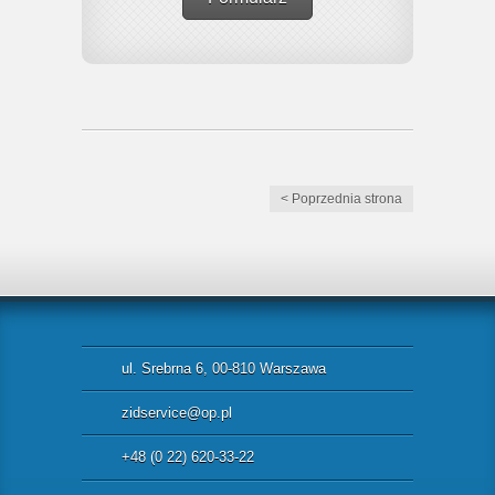
< Poprzednia strona
ul. Srebrna 6, 00-810 Warszawa
zidservice@op.pl
+48 (0 22) 620-33-22