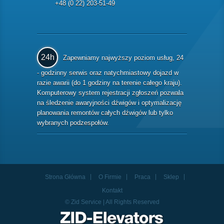
+48 (0 22) 203-51-49
24h
Zapewniamy najwyższy poziom usług, 24
- godzinny serwis oraz natychmiastowy dojazd w
razie awarii (do 1 godziny na terenie całego kraju).
Komputerowy system rejestracji zgłoszeń pozwala
na śledzenie awaryjności dźwigów i optymalizację
planowania remontów całych dźwigów lub tylko
wybranych podzespołów.
Strona Główna
O Firmie
Praca
Sklep
Kontakt
© Zid Service | All Rights Reserved