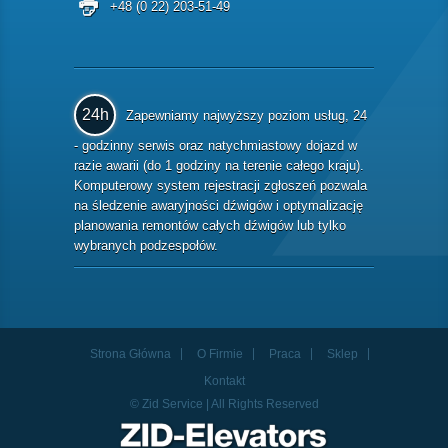
+48 (0 22) 203-51-49
24h
Zapewniamy najwyższy poziom usług, 24
- godzinny serwis oraz natychmiastowy dojazd w
razie awarii (do 1 godziny na terenie całego kraju).
Komputerowy system rejestracji zgłoszeń pozwala
na śledzenie awaryjności dźwigów i optymalizację
planowania remontów całych dźwigów lub tylko
wybranych podzespołów.
Strona Główna
O Firmie
Praca
Sklep
Kontakt
© Zid Service | All Rights Reserved