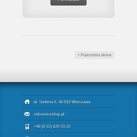
< Poprzednia strona
ul. Srebrna 6, 00-810 Warszawa
zidservice@op.pl
+48 (0 22) 620-33-22