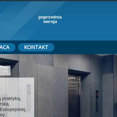
poprzednia
wersja
ACA
KONTAKT
 praktyką,
rską.
Europejskiej,
emy