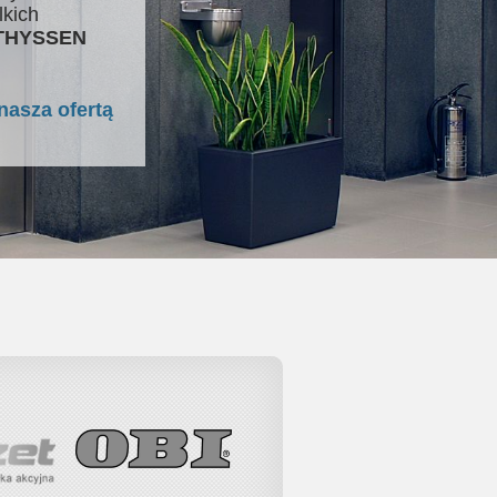
lkich
 THYSSEN
nasza ofertą