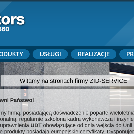
ODUKTY
USŁUGI
REALIZACJE
PR
Witamy na stronach firmy ZID-SERVICE
wni Państwo!
my firmą, posiadającą doświadczenie poparte wieloletnią
jonalną, regularnie szkoloną kadrą wykonawczą i inżynie
uprawnienia
UDT
obowiązujące od dnia wejścia do Unii 
e produkty posiadają europejskie certyfikaty. Dysponuj