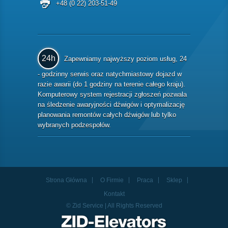
+48 (0 22) 203-51-49
24h
Zapewniamy najwyższy poziom usług, 24
- godzinny serwis oraz natychmiastowy dojazd w
razie awarii (do 1 godziny na terenie całego kraju).
Komputerowy system rejestracji zgłoszeń pozwala
na śledzenie awaryjności dźwigów i optymalizację
planowania remontów całych dźwigów lub tylko
wybranych podzespołów.
Strona Główna
O Firmie
Praca
Sklep
Kontakt
© Zid Service | All Rights Reserved