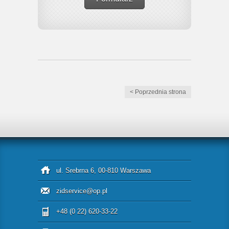
< Poprzednia strona
ul. Srebrna 6, 00-810 Warszawa
zidservice@op.pl
+48 (0 22) 620-33-22