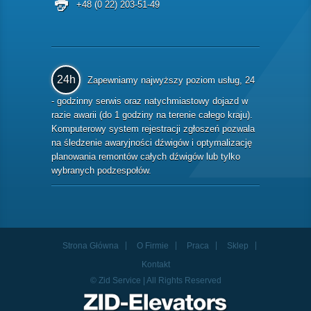
+48 (0 22) 203-51-49
24h
Zapewniamy najwyższy poziom usług, 24
- godzinny serwis oraz natychmiastowy dojazd w
razie awarii (do 1 godziny na terenie całego kraju).
Komputerowy system rejestracji zgłoszeń pozwala
na śledzenie awaryjności dźwigów i optymalizację
planowania remontów całych dźwigów lub tylko
wybranych podzespołów.
Strona Główna
O Firmie
Praca
Sklep
Kontakt
© Zid Service | All Rights Reserved