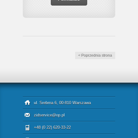
< Poprzednia strona
ul. Srebrna 6, 00-810 Warszawa
zidservice@op.pl
+48 (0 22) 620-33-22