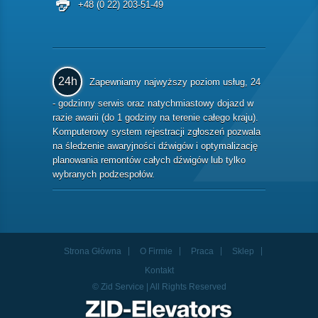
+48 (0 22) 203-51-49
24h
Zapewniamy najwyższy poziom usług, 24
- godzinny serwis oraz natychmiastowy dojazd w
razie awarii (do 1 godziny na terenie całego kraju).
Komputerowy system rejestracji zgłoszeń pozwala
na śledzenie awaryjności dźwigów i optymalizację
planowania remontów całych dźwigów lub tylko
wybranych podzespołów.
Strona Główna
O Firmie
Praca
Sklep
Kontakt
© Zid Service | All Rights Reserved