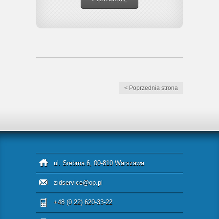
< Poprzednia strona
ul. Srebrna 6, 00-810 Warszawa
zidservice@op.pl
+48 (0 22) 620-33-22