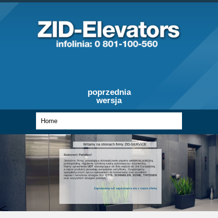
poprzednia
wersja
Witamy na stronach firmy ZID-SERVICE
Szanowni Państwo!
Jesteśmy firmą, posiadającą doświadczenie poparte wieloletnią praktyką,
profesjonalną, regularnie szkoloną kadrą wykonawczą i inżynierską.
Mamy uprawnienia
UDT
obowiązujące od dnia wejścia do Unii Europejskiej,
a nasze produkty posiadają europejskie certyfikaty. Dysponujemy
specjalistycznym oprzyrządowaniem do konserwacji oraz wszelkich
napraw i remontów dźwigów firm
OTIS, SCHINDLER, KONE, THYSSEN
oraz wszystkich dźwigów polskich.
Zapraszamy od zapoznania się z nasza ofertą