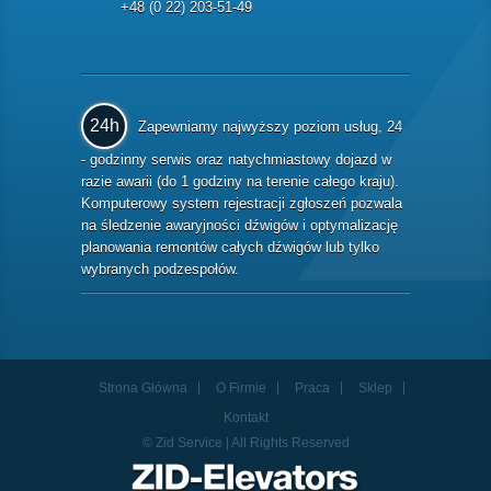
+48 (0 22) 203-51-49
24h
Zapewniamy najwyższy poziom usług, 24
- godzinny serwis oraz natychmiastowy dojazd w
razie awarii (do 1 godziny na terenie całego kraju).
Komputerowy system rejestracji zgłoszeń pozwala
na śledzenie awaryjności dźwigów i optymalizację
planowania remontów całych dźwigów lub tylko
wybranych podzespołów.
Strona Główna
O Firmie
Praca
Sklep
Kontakt
© Zid Service | All Rights Reserved