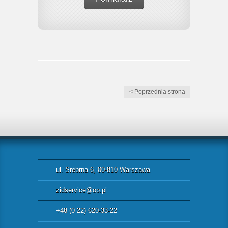
< Poprzednia strona
ul. Srebrna 6, 00-810 Warszawa
zidservice@op.pl
+48 (0 22) 620-33-22