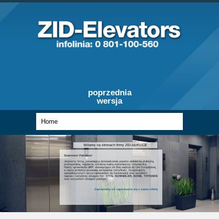
poprzednia
wersja
Witamy na stronach firmy ZID-SERVICE
Szanowni Państwo!
Jesteśmy firmą, posiadającą doświadczenie poparte wieloletnią praktyką,
profesjonalną, regularnie szkoloną kadrą wykonawczą i inżynierską.
Mamy uprawnienia
UDT
obowiązujące od dnia wejścia do Unii Europejskiej,
a nasze produkty posiadają europejskie certyfikaty. Dysponujemy
specjalistycznym oprzyrządowaniem do konserwacji oraz wszelkich
napraw i remontów dźwigów firm
OTIS, SCHINDLER, KONE, THYSSEN
oraz wszystkich dźwigów polskich.
Zapraszamy od zapoznania się z nasza ofertą