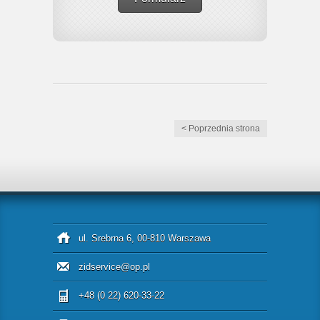
< Poprzednia strona
ul. Srebrna 6, 00-810 Warszawa
zidservice@op.pl
+48 (0 22) 620-33-22