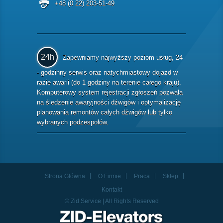
+48 (0 22) 203-51-49
24h
Zapewniamy najwyższy poziom usług, 24
- godzinny serwis oraz natychmiastowy dojazd w
razie awarii (do 1 godziny na terenie całego kraju).
Komputerowy system rejestracji zgłoszeń pozwala
na śledzenie awaryjności dźwigów i optymalizację
planowania remontów całych dźwigów lub tylko
wybranych podzespołów.
Strona Główna
O Firmie
Praca
Sklep
Kontakt
© Zid Service | All Rights Reserved