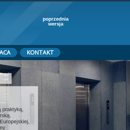
poprzednia
wersja
ACA
KONTAKT
 praktyką,
rską.
Europejskiej,
emy