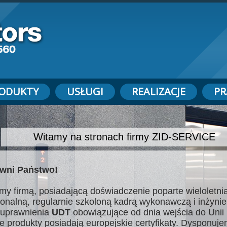
ODUKTY
USŁUGI
REALIZACJE
PR
Witamy na stronach firmy ZID-SERVICE
wni Państwo!
my firmą, posiadającą doświadczenie poparte wieloletnią
jonalną, regularnie szkoloną kadrą wykonawczą i inżynie
uprawnienia
UDT
obowiązujące od dnia wejścia do Unii 
e produkty posiadają europejskie certyfikaty. Dysponuj