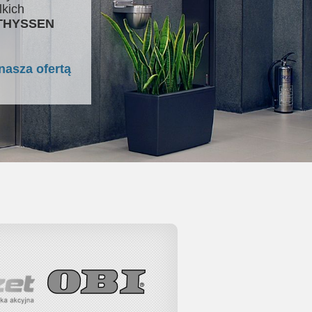
lkich
 THYSSEN
nasza ofertą