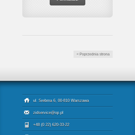
< Poprzednia strona
ul. Srebrna 6, 00-810 Warszawa
zidservice@op.pl
+48 (0 22) 620-33-22