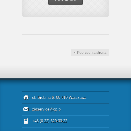
< Poprzednia strona
ul. Srebrna 6, 00-810 Warszawa
zidservice@op.pl
+48 (0 22) 620-33-22