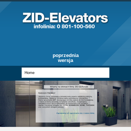
poprzednia
wersja
Witamy na stronach firmy ZID-SERVICE
Szanowni Państwo!
Jesteśmy firmą, posiadającą doświadczenie poparte wieloletnią praktyką,
profesjonalną, regularnie szkoloną kadrą wykonawczą i inżynierską.
Mamy uprawnienia
UDT
obowiązujące od dnia wejścia do Unii Europejskiej,
a nasze produkty posiadają europejskie certyfikaty. Dysponujemy
specjalistycznym oprzyrządowaniem do konserwacji oraz wszelkich
napraw i remontów dźwigów firm
OTIS, SCHINDLER, KONE, THYSSEN
oraz wszystkich dźwigów polskich.
Zapraszamy od zapoznania się z nasza ofertą