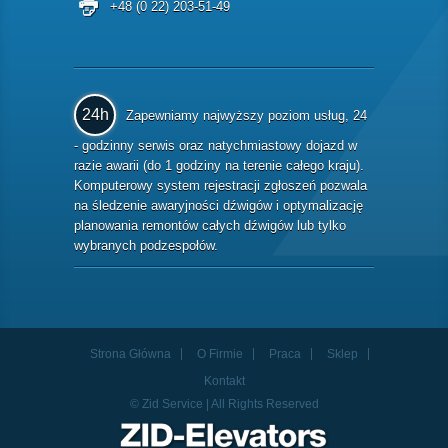
+48 (0 22) 203-51-49
24h
Zapewniamy najwyższy poziom usług, 24
- godzinny serwis oraz natychmiastowy dojazd w
razie awarii (do 1 godziny na terenie całego kraju).
Komputerowy system rejestracji zgłoszeń pozwala
na śledzenie awaryjności dźwigów i optymalizację
planowania remontów całych dźwigów lub tylko
wybranych podzespołów.
Strona Główna
O Firmie
Praca
Sklep
Kontakt
© Zid Service | All Rights Reserved