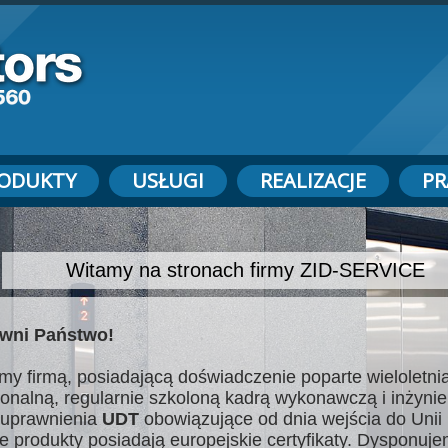
ODUKTY
USŁUGI
REALIZACJE
PR
Witamy na stronach firmy ZID-SERVICE
wni Państwo!
my firmą, posiadającą doświadczenie poparte wieloletnią
jonalną, regularnie szkoloną kadrą wykonawczą i inżynie
uprawnienia
UDT
obowiązujące od dnia wejścia do Unii 
e produkty posiadają europejskie certyfikaty. Dysponuj