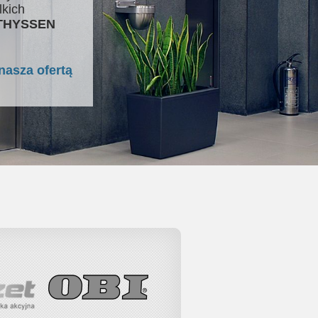
lkich
 THYSSEN
nasza ofertą