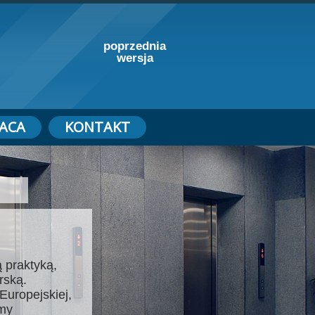
poprzednia
wersja
ACA
KONTAKT
 praktyką,
rską.
Europejskiej,
emy