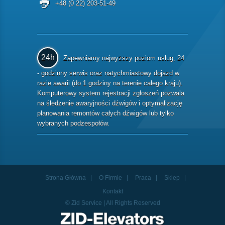
+48 (0 22) 203-51-49
24h
Zapewniamy najwyższy poziom usług, 24
- godzinny serwis oraz natychmiastowy dojazd w
razie awarii (do 1 godziny na terenie całego kraju).
Komputerowy system rejestracji zgłoszeń pozwala
na śledzenie awaryjności dźwigów i optymalizację
planowania remontów całych dźwigów lub tylko
wybranych podzespołów.
Strona Główna
O Firmie
Praca
Sklep
Kontakt
© Zid Service | All Rights Reserved