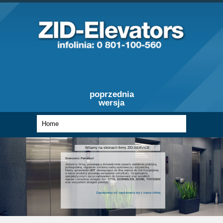
poprzednia
wersja
Witamy na stronach firmy ZID-SERVICE
Szanowni Państwo!
Jesteśmy firmą, posiadającą doświadczenie poparte wieloletnią praktyką,
profesjonalną, regularnie szkoloną kadrą wykonawczą i inżynierską.
Mamy uprawnienia
UDT
obowiązujące od dnia wejścia do Unii Europejskiej,
a nasze produkty posiadają europejskie certyfikaty. Dysponujemy
specjalistycznym oprzyrządowaniem do konserwacji oraz wszelkich
napraw i remontów dźwigów firm
OTIS, SCHINDLER, KONE, THYSSEN
oraz wszystkich dźwigów polskich.
Zapraszamy od zapoznania się z nasza ofertą