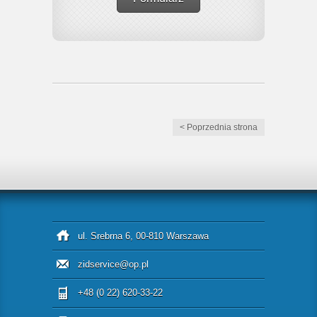
< Poprzednia strona
ul. Srebrna 6, 00-810 Warszawa
zidservice@op.pl
+48 (0 22) 620-33-22