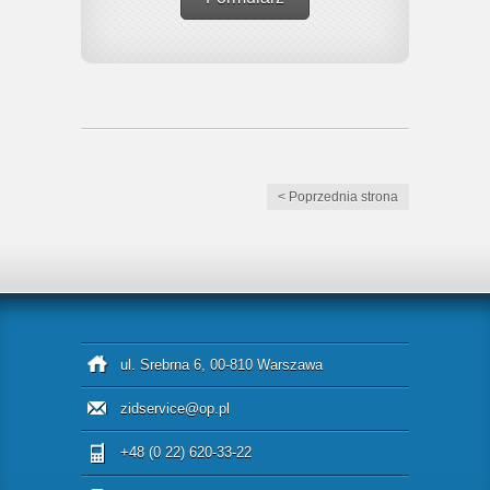
< Poprzednia strona
ul. Srebrna 6, 00-810 Warszawa
zidservice@op.pl
+48 (0 22) 620-33-22