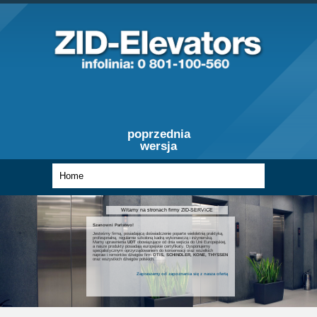
poprzednia
wersja
Witamy na stronach firmy ZID-SERVICE
Szanowni Państwo!
Jesteśmy firmą, posiadającą doświadczenie poparte wieloletnią praktyką,
profesjonalną, regularnie szkoloną kadrą wykonawczą i inżynierską.
Mamy uprawnienia
UDT
obowiązujące od dnia wejścia do Unii Europejskiej,
a nasze produkty posiadają europejskie certyfikaty. Dysponujemy
specjalistycznym oprzyrządowaniem do konserwacji oraz wszelkich
napraw i remontów dźwigów firm
OTIS, SCHINDLER, KONE, THYSSEN
oraz wszystkich dźwigów polskich.
Zapraszamy od zapoznania się z nasza ofertą