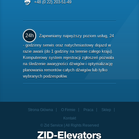
+48 (0 22) 203-51-49
24h
Zapewniamy najwyższy poziom usług, 24
- godzinny serwis oraz natychmiastowy dojazd w
razie awarii (do 1 godziny na terenie całego kraju).
Komputerowy system rejestracji zgłoszeń pozwala
na śledzenie awaryjności dźwigów i optymalizację
planowania remontów całych dźwigów lub tylko
wybranych podzespołów.
Strona Główna
O Firmie
Praca
Sklep
Kontakt
© Zid Service | All Rights Reserved