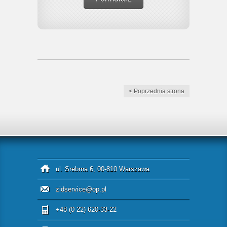
< Poprzednia strona
ul. Srebrna 6, 00-810 Warszawa
zidservice@op.pl
+48 (0 22) 620-33-22