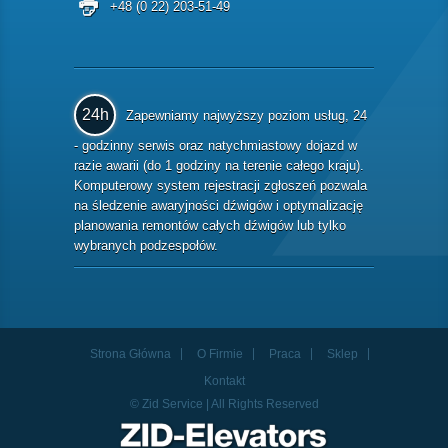
+48 (0 22) 203-51-49
24h
Zapewniamy najwyższy poziom usług, 24
- godzinny serwis oraz natychmiastowy dojazd w
razie awarii (do 1 godziny na terenie całego kraju).
Komputerowy system rejestracji zgłoszeń pozwala
na śledzenie awaryjności dźwigów i optymalizację
planowania remontów całych dźwigów lub tylko
wybranych podzespołów.
Strona Główna
O Firmie
Praca
Sklep
Kontakt
© Zid Service | All Rights Reserved