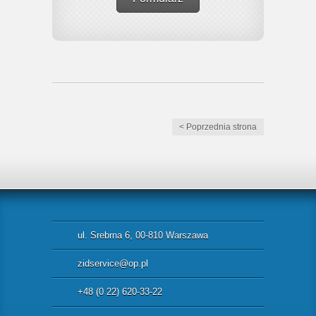
< Poprzednia strona
ul. Srebrna 6, 00-810 Warszawa
zidservice@op.pl
+48 (0 22) 620-33-22