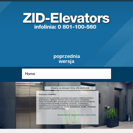
poprzednia
wersja
Witamy na stronach firmy ZID-SERVICE
Szanowni Państwo!
Jesteśmy firmą, posiadającą doświadczenie poparte wieloletnią praktyką,
profesjonalną, regularnie szkoloną kadrą wykonawczą i inżynierską.
Mamy uprawnienia
UDT
obowiązujące od dnia wejścia do Unii Europejskiej,
a nasze produkty posiadają europejskie certyfikaty. Dysponujemy
specjalistycznym oprzyrządowaniem do konserwacji oraz wszelkich
napraw i remontów dźwigów firm
OTIS, SCHINDLER, KONE, THYSSEN
oraz wszystkich dźwigów polskich.
Zapraszamy od zapoznania się z nasza ofertą