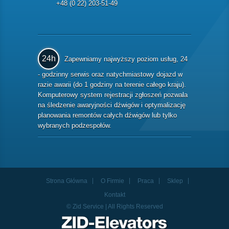
+48 (0 22) 203-51-49
24h
Zapewniamy najwyższy poziom usług, 24
- godzinny serwis oraz natychmiastowy dojazd w
razie awarii (do 1 godziny na terenie całego kraju).
Komputerowy system rejestracji zgłoszeń pozwala
na śledzenie awaryjności dźwigów i optymalizację
planowania remontów całych dźwigów lub tylko
wybranych podzespołów.
Strona Główna
O Firmie
Praca
Sklep
Kontakt
© Zid Service | All Rights Reserved