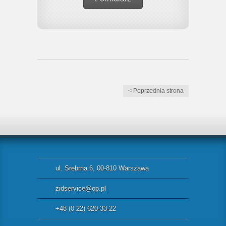
< Poprzednia strona
ul. Srebrna 6, 00-810 Warszawa
zidservice@op.pl
+48 (0 22) 620-33-22