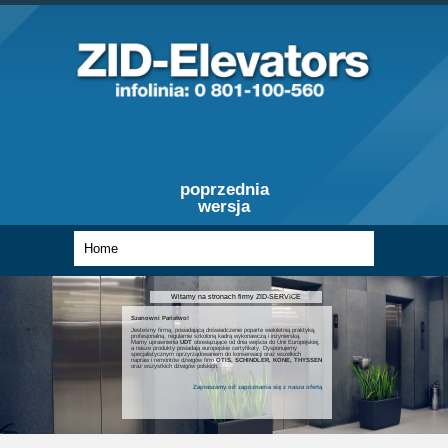
poprzednia
wersja
Witamy na stronach firmy ZID-SERVICE
Szanowni Państwo!
Jesteśmy firmą, posiadającą doświadczenie poparte wieloletnią praktyką,
profesjonalną, regularnie szkoloną kadrą wykonawczą i inżynierską.
Mamy uprawnienia
UDT
obowiązujące od dnia wejścia do Unii Europejskiej,
a nasze produkty posiadają europejskie certyfikaty. Dysponujemy
specjalistycznym oprzyrządowaniem do konserwacji oraz wszelkich
napraw i remontów dźwigów firm
OTIS, SCHINDLER, KONE, THYSSEN
oraz wszystkich dźwigów polskich.
Zapraszamy od zapoznania się z nasza ofertą