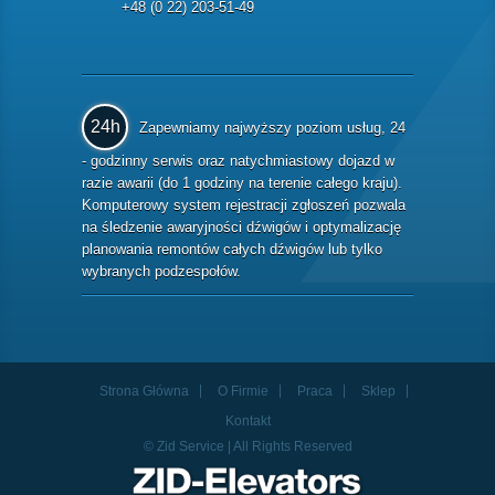
+48 (0 22) 203-51-49
24h
Zapewniamy najwyższy poziom usług, 24
- godzinny serwis oraz natychmiastowy dojazd w
razie awarii (do 1 godziny na terenie całego kraju).
Komputerowy system rejestracji zgłoszeń pozwala
na śledzenie awaryjności dźwigów i optymalizację
planowania remontów całych dźwigów lub tylko
wybranych podzespołów.
Strona Główna
O Firmie
Praca
Sklep
Kontakt
© Zid Service | All Rights Reserved