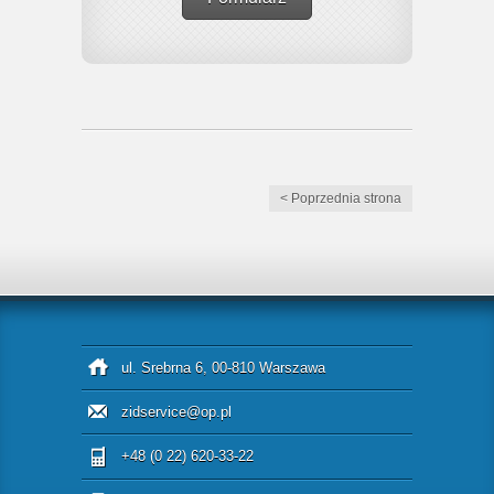
< Poprzednia strona
ul. Srebrna 6, 00-810 Warszawa
zidservice@op.pl
+48 (0 22) 620-33-22