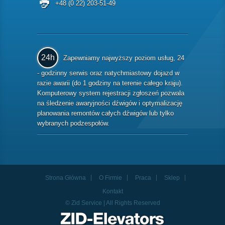
+48 (0 22) 203-51-49
24h
Zapewniamy najwyższy poziom usług, 24
- godzinny serwis oraz natychmiastowy dojazd w
razie awarii (do 1 godziny na terenie całego kraju).
Komputerowy system rejestracji zgłoszeń pozwala
na śledzenie awaryjności dźwigów i optymalizację
planowania remontów całych dźwigów lub tylko
wybranych podzespołów.
Strona Główna
O Firmie
Praca
Sklep
Kontakt
© Zid Service | All Rights Reserved