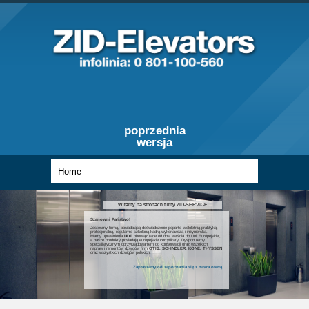
poprzednia
wersja
Witamy na stronach firmy ZID-SERVICE
Szanowni Państwo!
Jesteśmy firmą, posiadającą doświadczenie poparte wieloletnią praktyką,
profesjonalną, regularnie szkoloną kadrą wykonawczą i inżynierską.
Mamy uprawnienia
UDT
obowiązujące od dnia wejścia do Unii Europejskiej,
a nasze produkty posiadają europejskie certyfikaty. Dysponujemy
specjalistycznym oprzyrządowaniem do konserwacji oraz wszelkich
napraw i remontów dźwigów firm
OTIS, SCHINDLER, KONE, THYSSEN
oraz wszystkich dźwigów polskich.
Zapraszamy od zapoznania się z nasza ofertą