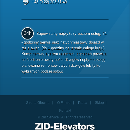
+48 (0 22) 203-51-49
24h
Zapewniamy najwyższy poziom usług, 24
- godzinny serwis oraz natychmiastowy dojazd w
razie awarii (do 1 godziny na terenie całego kraju).
Komputerowy system rejestracji zgłoszeń pozwala
na śledzenie awaryjności dźwigów i optymalizację
planowania remontów całych dźwigów lub tylko
wybranych podzespołów.
Strona Główna
O Firmie
Praca
Sklep
Kontakt
© Zid Service | All Rights Reserved