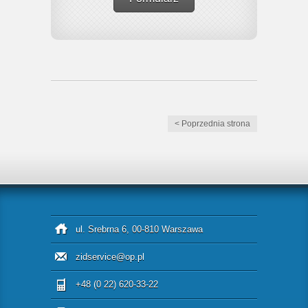
< Poprzednia strona
ul. Srebrna 6, 00-810 Warszawa
zidservice@op.pl
+48 (0 22) 620-33-22