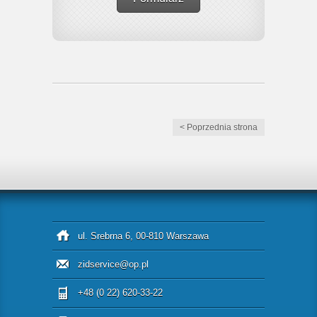
< Poprzednia strona
ul. Srebrna 6, 00-810 Warszawa
zidservice@op.pl
+48 (0 22) 620-33-22