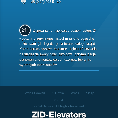
+48 (0 22) 203-51-49
24h
Zapewniamy najwyższy poziom usług, 24
- godzinny serwis oraz natychmiastowy dojazd w
razie awarii (do 1 godziny na terenie całego kraju).
Komputerowy system rejestracji zgłoszeń pozwala
na śledzenie awaryjności dźwigów i optymalizację
planowania remontów całych dźwigów lub tylko
wybranych podzespołów.
Strona Główna
O Firmie
Praca
Sklep
Kontakt
© Zid Service | All Rights Reserved