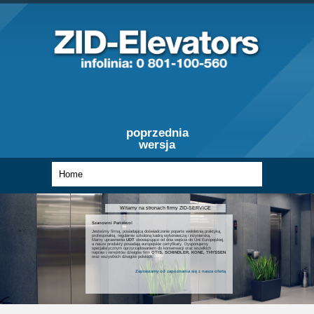
poprzednia
wersja
Witamy na stronach firmy ZID-SERVICE
Szanowni Państwo!
Jesteśmy firmą, posiadającą doświadczenie poparte wieloletnią praktyką,
profesjonalną, regularnie szkoloną kadrą wykonawczą i inżynierską.
Mamy uprawnienia
UDT
obowiązujące od dnia wejścia do Unii Europejskiej,
a nasze produkty posiadają europejskie certyfikaty. Dysponujemy
specjalistycznym oprzyrządowaniem do konserwacji oraz wszelkich
napraw i remontów dźwigów firm
OTIS, SCHINDLER, KONE, THYSSEN
oraz wszystkich dźwigów polskich.
Zapraszamy od zapoznania się z nasza ofertą