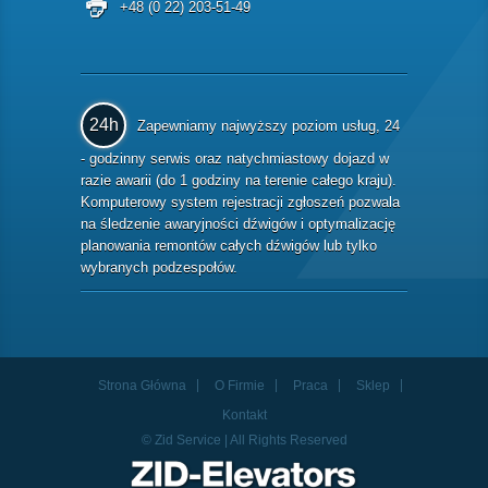
+48 (0 22) 203-51-49
24h
Zapewniamy najwyższy poziom usług, 24
- godzinny serwis oraz natychmiastowy dojazd w
razie awarii (do 1 godziny na terenie całego kraju).
Komputerowy system rejestracji zgłoszeń pozwala
na śledzenie awaryjności dźwigów i optymalizację
planowania remontów całych dźwigów lub tylko
wybranych podzespołów.
Strona Główna
O Firmie
Praca
Sklep
Kontakt
© Zid Service | All Rights Reserved