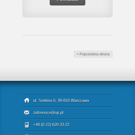
< Poprzednia strona
ul. Srebrna 6, 00-810 Warszawa
zidservice@op.pl
+48 (0 22) 620-33-22