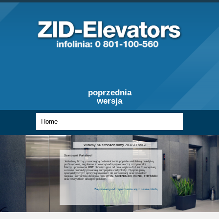
poprzednia
wersja
Witamy na stronach firmy ZID-SERVICE
Szanowni Państwo!
Jesteśmy firmą, posiadającą doświadczenie poparte wieloletnią praktyką,
profesjonalną, regularnie szkoloną kadrą wykonawczą i inżynierską.
Mamy uprawnienia
UDT
obowiązujące od dnia wejścia do Unii Europejskiej,
a nasze produkty posiadają europejskie certyfikaty. Dysponujemy
specjalistycznym oprzyrządowaniem do konserwacji oraz wszelkich
napraw i remontów dźwigów firm
OTIS, SCHINDLER, KONE, THYSSEN
oraz wszystkich dźwigów polskich.
Zapraszamy od zapoznania się z nasza ofertą