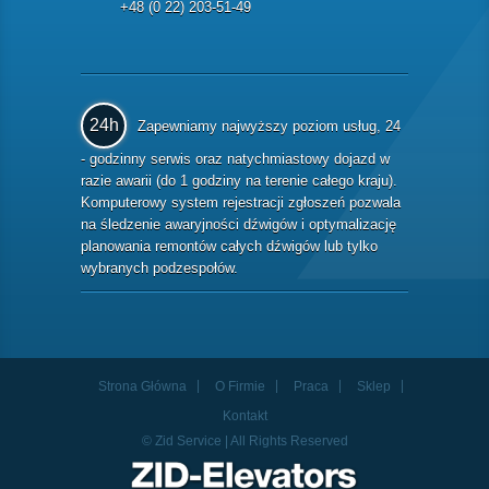
+48 (0 22) 203-51-49
24h
Zapewniamy najwyższy poziom usług, 24
- godzinny serwis oraz natychmiastowy dojazd w
razie awarii (do 1 godziny na terenie całego kraju).
Komputerowy system rejestracji zgłoszeń pozwala
na śledzenie awaryjności dźwigów i optymalizację
planowania remontów całych dźwigów lub tylko
wybranych podzespołów.
Strona Główna
O Firmie
Praca
Sklep
Kontakt
© Zid Service | All Rights Reserved