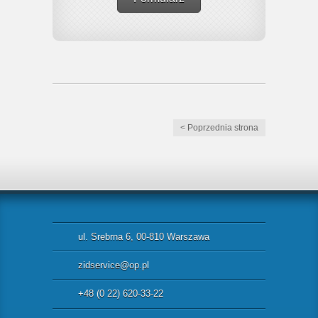
< Poprzednia strona
ul. Srebrna 6, 00-810 Warszawa
zidservice@op.pl
+48 (0 22) 620-33-22