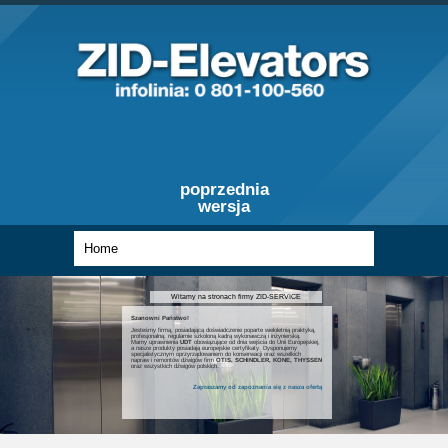
poprzednia
wersja
Witamy na stronach firmy ZID-SERVICE
Szanowni Państwo!
Jesteśmy firmą, posiadającą doświadczenie poparte wieloletnią praktyką,
profesjonalną, regularnie szkoloną kadrą wykonawczą i inżynierską.
Mamy uprawnienia
UDT
obowiązujące od dnia wejścia do Unii Europejskiej,
a nasze produkty posiadają europejskie certyfikaty. Dysponujemy
specjalistycznym oprzyrządowaniem do konserwacji oraz wszelkich
napraw i remontów dźwigów firm
OTIS, SCHINDLER, KONE, THYSSEN
oraz wszystkich dźwigów polskich.
Zapraszamy od zapoznania się z nasza ofertą