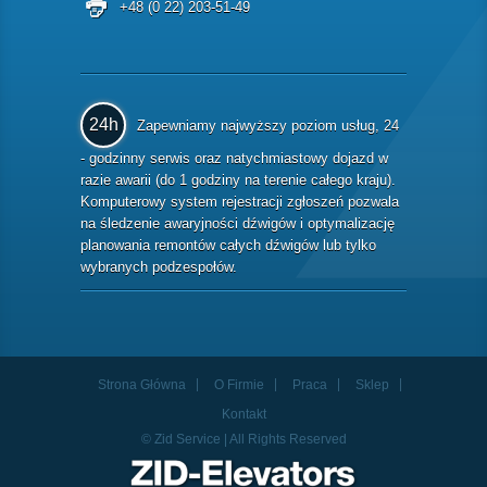
+48 (0 22) 203-51-49
24h
Zapewniamy najwyższy poziom usług, 24
- godzinny serwis oraz natychmiastowy dojazd w
razie awarii (do 1 godziny na terenie całego kraju).
Komputerowy system rejestracji zgłoszeń pozwala
na śledzenie awaryjności dźwigów i optymalizację
planowania remontów całych dźwigów lub tylko
wybranych podzespołów.
Strona Główna
O Firmie
Praca
Sklep
Kontakt
© Zid Service | All Rights Reserved