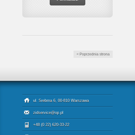
< Poprzednia strona
ul. Srebrna 6, 00-810 Warszawa
zidservice@op.pl
+48 (0 22) 620-33-22