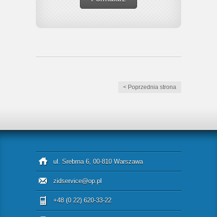
< Poprzednia strona
ul. Srebrna 6, 00-810 Warszawa
zidservice@op.pl
+48 (0 22) 620-33-22