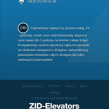
+48 (0 22) 203-51-49
24h
Zapewniamy najwyższy poziom usług, 24
- godzinny serwis oraz natychmiastowy dojazd w
razie awarii (do 1 godziny na terenie całego kraju).
Komputerowy system rejestracji zgłoszeń pozwala
na śledzenie awaryjności dźwigów i optymalizację
planowania remontów całych dźwigów lub tylko
wybranych podzespołów.
Strona Główna
O Firmie
Praca
Sklep
Kontakt
© Zid Service | All Rights Reserved