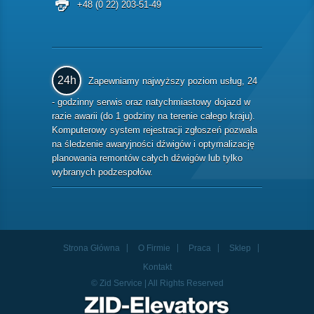
+48 (0 22) 203-51-49
24h
Zapewniamy najwyższy poziom usług, 24
- godzinny serwis oraz natychmiastowy dojazd w
razie awarii (do 1 godziny na terenie całego kraju).
Komputerowy system rejestracji zgłoszeń pozwala
na śledzenie awaryjności dźwigów i optymalizację
planowania remontów całych dźwigów lub tylko
wybranych podzespołów.
Strona Główna
O Firmie
Praca
Sklep
Kontakt
© Zid Service | All Rights Reserved