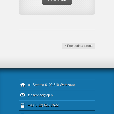
< Poprzednia strona
ul. Srebrna 6, 00-810 Warszawa
zidservice@op.pl
+48 (0 22) 620-33-22