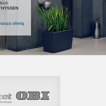
lkich
 THYSSEN
nasza ofertą