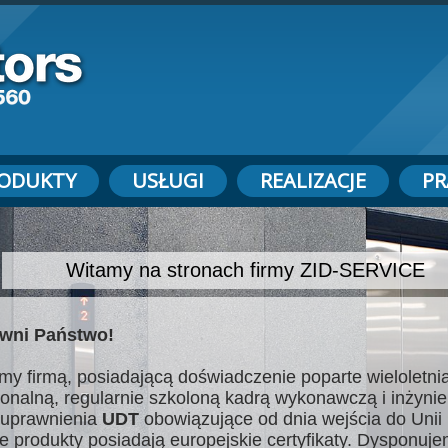
ODUKTY
USŁUGI
REALIZACJE
PR
Witamy na stronach firmy ZID-SERVICE
wni Państwo!
my firmą, posiadającą doświadczenie poparte wieloletnią
jonalną, regularnie szkoloną kadrą wykonawczą i inżynie
uprawnienia
UDT
obowiązujące od dnia wejścia do Unii 
e produkty posiadają europejskie certyfikaty. Dysponuj