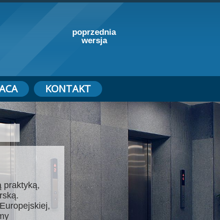
poprzednia
wersja
ACA
KONTAKT
 praktyką,
rską.
Europejskiej,
emy