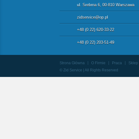
ul. Srebrna 6, 00-810 Warszawa
zidservice@op.pl
+48 (0 22) 620-33-22
+48 (0 22) 203-51-49
Strona Główna
O Firmie
Praca
Sklep
© Zid Service | All Rights Reserved