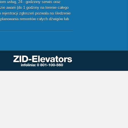
m usług, 24 - godzinny serwis oraz
ie awarii (do 1 godziny na terenie całego
rejestracji zgłoszeń pozwala na śledzenie
ę planowania remontów całych dźwigów lub