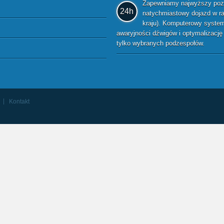
Zapewniamy najwyższy pozio
24h
natychmiastowy dojazd w raz
kraju). Komputerowy system 
awaryjności dźwigów i optymalizacj
tylko wybranych podzespołów.
Kontakt