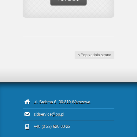
< Poprzednia strona
ul. Srebrna 6, 00-810 Warszawa
zidservice@op.pl
+48 (0 22) 620-33-22