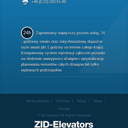
+48 (0 22) 203-51-49
24h
Zapewniamy najwyższy poziom usług, 24
- godzinny serwis oraz natychmiastowy dojazd w
razie awarii (do 1 godziny na terenie całego kraju).
Komputerowy system rejestracji zgłoszeń pozwala
na śledzenie awaryjności dźwigów i optymalizację
planowania remontów całych dźwigów lub tylko
wybranych podzespołów.
Strona Główna
O Firmie
Praca
Sklep
Kontakt
© Zid Service | All Rights Reserved