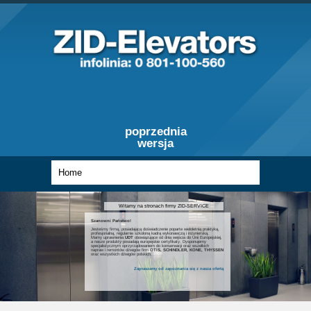
poprzednia
wersja
Witamy na stronach firmy ZID-SERVICE
Szanowni Państwo!
Jesteśmy firmą, posiadającą doświadczenie poparte wieloletnią praktyką,
profesjonalną, regularnie szkoloną kadrą wykonawczą i inżynierską.
Mamy uprawnienia
UDT
obowiązujące od dnia wejścia do Unii Europejskiej,
a nasze produkty posiadają europejskie certyfikaty. Dysponujemy
specjalistycznym oprzyrządowaniem do konserwacji oraz wszelkich
napraw i remontów dźwigów firm
OTIS, SCHINDLER, KONE, THYSSEN
oraz wszystkich dźwigów polskich.
Zapraszamy od zapoznania się z nasza ofertą